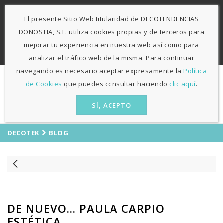
-
943 424841
671 423 364
El presente Sitio Web titularidad de DECOTENDENCIAS
L-V: 9:30h - 13h / 15:30h - 19:30h S: 10h30 - 13h
Agosto
DONOSTIA, S.L. utiliza cookies propias y de terceros para
sólo mañanas
mejorar tu experiencia en nuestra web así como para
ES
EU
analizar el tráfico web de la misma. Para continuar
navegando es necesario aceptar expresamente la
Política
de Cookies
que puedes consultar haciendo
clic aquí
.
SÍ, ACEPTO
DECOTEK
BLOG
DE NUEVO... PAULA CARPIO
ESTÉTICA