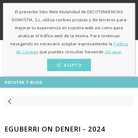
-
943 424841
671 423 364
El presente Sitio Web titularidad de DECOTENDENCIAS
L-V: 9:30h - 13h / 15:30h - 19:30h S: 10h30 - 13h
Agosto
DONOSTIA, S.L. utiliza cookies propias y de terceros para
sólo mañanas
mejorar tu experiencia en nuestra web así como para
ES
EU
analizar el tráfico web de la misma. Para continuar
navegando es necesario aceptar expresamente la
Política
de Cookies
que puedes consultar haciendo
clic aquí
.
SÍ, ACEPTO
DECOTEK
BLOG
EGUBERRI ON DENERI - 2024