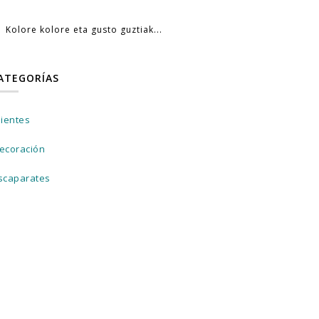
Kolore kolore eta gusto guztiak...
ATEGORÍAS
lientes
ecoración
scaparates