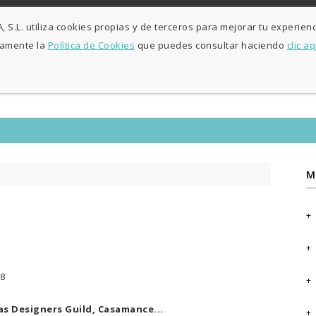
L-V: 9:30h - 13h / 15:30h - 19:30h S: 10h30 - 13h
Agosto sólo maña
S.L. utiliza cookies propias y de terceros para mejorar tu experienc
samente la
Política de Cookies
que puedes consultar haciendo
clic aq
INICIO
DECORACI
M
18
as Designers Guild, Casamance...