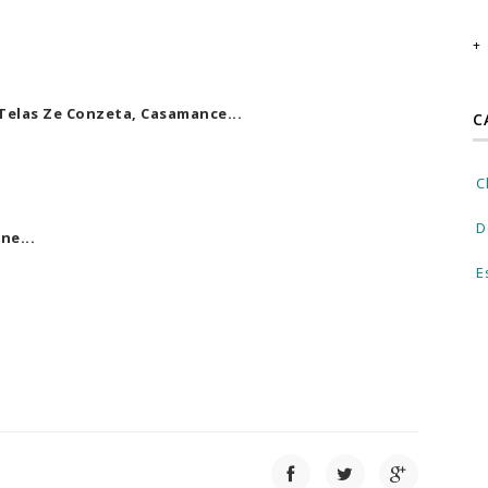
 Telas Ze Conzeta, Casamance...
C
C
D
ne...
E