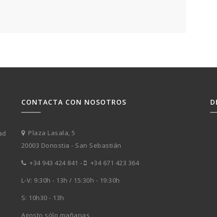
CONTACTA CON NOSOTROS
D
n
Plaza Lasala, 5
ad
20003 Donostia - San Sebastián
+34 943 424 841
-
+34 671 423 364
L-V: 9:30h - 13h / 15:30h - 19:30h
S: 10h30 - 13h
Agosto sólo mañanas