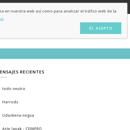
ES
EU
nas
ia en nuestra web así como para analizar el tráfico web de la
uí
.
SÍ, ACEPTO
ÓN
LA TIENDA
CONTACTO
BLOG
ENSAJES RECIENTES
todo neutro
Harrods
Udazkena-negua
Arte lanak - CEINPRO