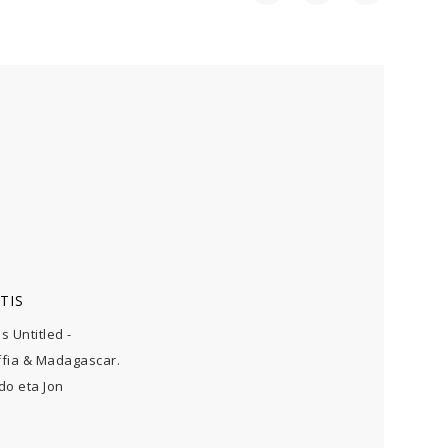
TIS
is Untitled -
ffia & Madagascar.
do eta Jon