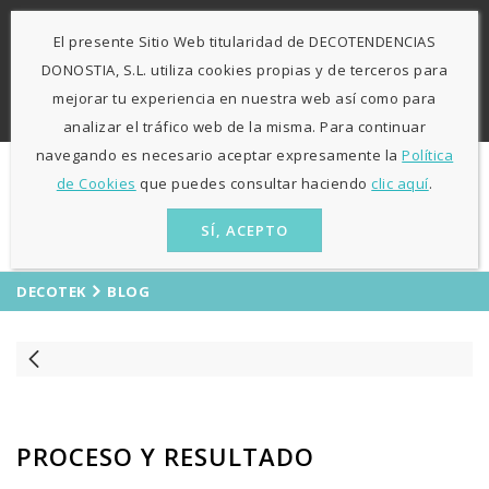
-
943 424841
671 423 364
El presente Sitio Web titularidad de DECOTENDENCIAS
L-V: 9:30h - 13h / 15:30h - 19:30h S: 10h30 - 13h
Agosto
DONOSTIA, S.L. utiliza cookies propias y de terceros para
sólo mañanas
mejorar tu experiencia en nuestra web así como para
ES
EU
analizar el tráfico web de la misma. Para continuar
navegando es necesario aceptar expresamente la
Política
de Cookies
que puedes consultar haciendo
clic aquí
.
SÍ, ACEPTO
DECOTEK
BLOG
PROCESO Y RESULTADO