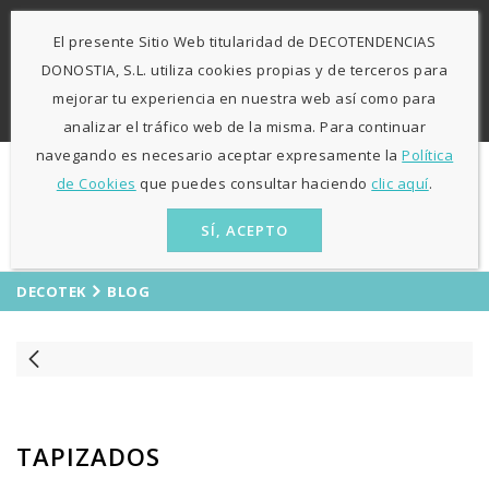
-
943 424841
671 423 364
El presente Sitio Web titularidad de DECOTENDENCIAS
L-V: 9:30h - 13h / 15:30h - 19:30h S: 10h30 - 13h
Agosto
DONOSTIA, S.L. utiliza cookies propias y de terceros para
sólo mañanas
mejorar tu experiencia en nuestra web así como para
ES
EU
analizar el tráfico web de la misma. Para continuar
navegando es necesario aceptar expresamente la
Política
de Cookies
que puedes consultar haciendo
clic aquí
.
SÍ, ACEPTO
DECOTEK
BLOG
TAPIZADOS