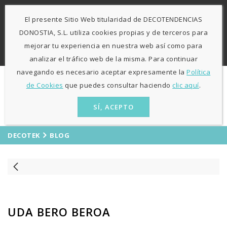
-
943 424841
671 423 364
El presente Sitio Web titularidad de DECOTENDENCIAS
L-V: 9:30h - 13h / 15:30h - 19:30h S: 10h30 - 13h
Agosto
DONOSTIA, S.L. utiliza cookies propias y de terceros para
sólo mañanas
mejorar tu experiencia en nuestra web así como para
ES
EU
analizar el tráfico web de la misma. Para continuar
navegando es necesario aceptar expresamente la
Política
de Cookies
que puedes consultar haciendo
clic aquí
.
SÍ, ACEPTO
DECOTEK
BLOG
UDA BERO BEROA