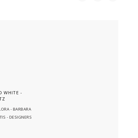
 WHITE -
TZ
RA - BARBARA
ITIS - DESIGNERS