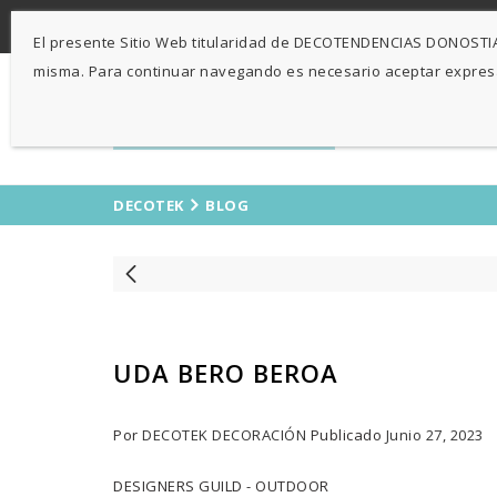
-
943 424841
671 423 364
El presente Sitio Web titularidad de DECOTENDENCIAS DONOSTIA, 
misma. Para continuar navegando es necesario aceptar expre
DECOTEK
BLOG
UDA BERO BEROA
Por
DECOTEK DECORACIÓN
Publicado
Junio 27, 2023
DESIGNERS GUILD - OUTDOOR