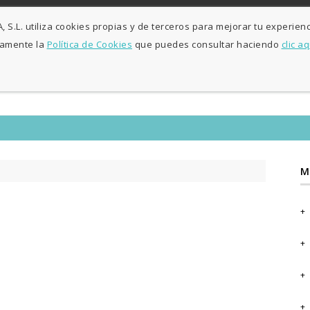
L-V: 9:30h - 13h / 15:30h - 19:30h S: 10h30 - 13h
Agosto sólo maña
S.L. utiliza cookies propias y de terceros para mejorar tu experienc
samente la
Política de Cookies
que puedes consultar haciendo
clic aq
INICIO
DECORACI
M