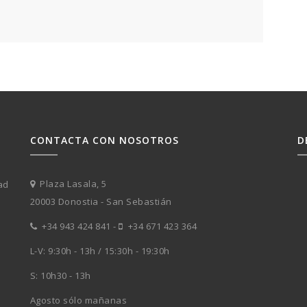
CONTACTA CON NOSOTROS
D
n
Plaza Lasala, 5
ad
20003 Donostia - San Sebastián
+34 943 424 841
-
+34 671 423 364
L-V: 9:30h - 13h / 15:30h - 19:30h
S: 10h30 - 13h
Agosto sólo mañanas