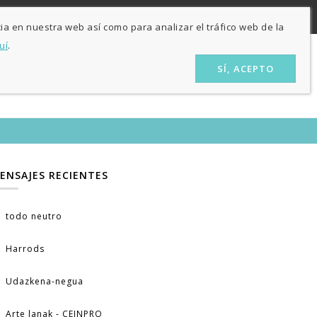
ES
EU
nas
ia en nuestra web así como para analizar el tráfico web de la
uí
.
SÍ, ACEPTO
ÓN
LA TIENDA
CONTACTO
BLOG
ENSAJES RECIENTES
todo neutro
Harrods
Udazkena-negua
Arte lanak - CEINPRO