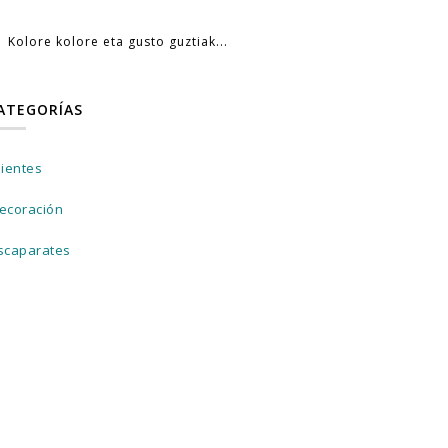
Kolore kolore eta gusto guztiak...
ATEGORÍAS
lientes
ecoración
scaparates