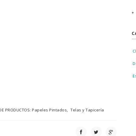
C
C
D
E
DE PRODUCTOS:
Papeles Pintados
Telas y Tapicería