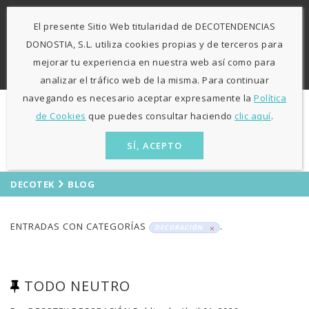
-
943 424841
671 423 364
El presente Sitio Web titularidad de DECOTENDENCIAS
L-V: 9:30h - 13h / 15:30h - 19:30h S: 10h30 - 13h
Agosto
DONOSTIA, S.L. utiliza cookies propias y de terceros para
sólo mañanas
mejorar tu experiencia en nuestra web así como para
ES
EU
analizar el tráfico web de la misma. Para continuar
navegando es necesario aceptar expresamente la
Política
de Cookies
que puedes consultar haciendo
clic aquí
.
SÍ, ACEPTO
DECOTEK
BLOG
ENTRADAS CON CATEGORÍAS
.
DECORACIÓN
TODO NEUTRO