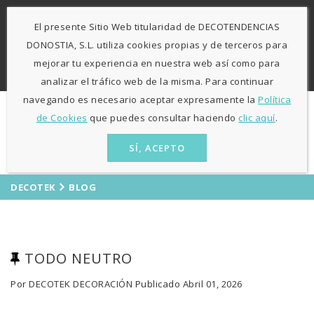
-
943 424841
671 423 364
El presente Sitio Web titularidad de DECOTENDENCIAS
L-V: 9:30h - 13h / 15:30h - 19:30h S: 10h30 - 13h
Agosto
DONOSTIA, S.L. utiliza cookies propias y de terceros para
sólo mañanas
mejorar tu experiencia en nuestra web así como para
ES
EU
analizar el tráfico web de la misma. Para continuar
navegando es necesario aceptar expresamente la
Política
de Cookies
que puedes consultar haciendo
clic aquí
.
SÍ, ACEPTO
DECOTEK
BLOG
TODO NEUTRO
Por
DECOTEK DECORACIÓN
Publicado
Abril 01, 2026