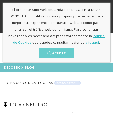
-
943 424841
671 423 364
El presente Sitio Web titularidad de DECOTENDENCIAS
L-V: 9:30h - 13h / 15:30h - 19:30h S: 10h30 - 13h
Agosto
DONOSTIA, S.L. utiliza cookies propias y de terceros para
sólo mañanas
mejorar tu experiencia en nuestra web así como para
ES
EU
analizar el tráfico web de la misma. Para continuar
navegando es necesario aceptar expresamente la
Política
de Cookies
que puedes consultar haciendo
clic aquí
.
SÍ, ACEPTO
DECOTEK
BLOG
ENTRADAS CON CATEGORÍAS
.
ESCAPARATES
TODO NEUTRO