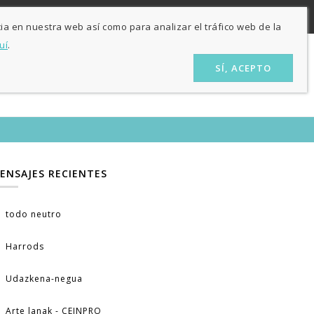
ES
EU
nas
ia en nuestra web así como para analizar el tráfico web de la
uí
.
SÍ, ACEPTO
ÓN
LA TIENDA
CONTACTO
BLOG
ENSAJES RECIENTES
todo neutro
Harrods
Udazkena-negua
Arte lanak - CEINPRO