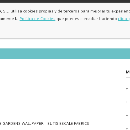
L-V: 9:30h - 13h / 15:30h - 19:30h S: 10h30 - 13h
Agosto sólo maña
S.L. utiliza cookies propias y de terceros para mejorar tu experienc
samente la
Política de Cookies
que puedes consultar haciendo
clic aq
INICIO
DECORACI
M
E GARDENS WALLPAPER ELITIS ESCALE FABRICS