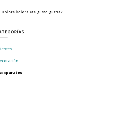
Kolore kolore eta gusto guztiak...
ATEGORÍAS
lientes
ecoración
scaparates