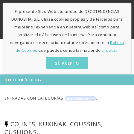
-
943 424841
671 423 364
El presente Sitio Web titularidad de DECOTENDENCIAS
L-V: 9:30h - 13h / 15:30h - 19:30h S: 10h30 - 13h
Agosto
DONOSTIA, S.L. utiliza cookies propias y de terceros para
sólo mañanas
mejorar tu experiencia en nuestra web así como para
ES
EU
analizar el tráfico web de la misma. Para continuar
navegando es necesario aceptar expresamente la
Política
de Cookies
que puedes consultar haciendo
clic aquí
.
SÍ, ACEPTO
DECOTEK
BLOG
ENTRADAS CON CATEGORÍAS
.
ESCAPARATES
COJINES, KUXINAK, COUSSINS,
CUSHIONS...