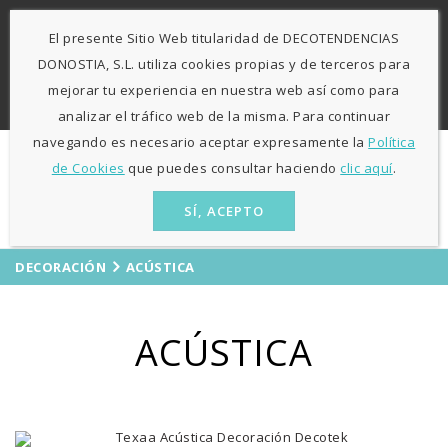
-
943 424841
671 423 364
El presente Sitio Web titularidad de DECOTENDENCIAS
L-V: 9:30h - 13h / 15:30h - 19:30h S: 10h30 - 13h
Agosto
DONOSTIA, S.L. utiliza cookies propias y de terceros para
sólo mañanas
mejorar tu experiencia en nuestra web así como para
ES
EU
analizar el tráfico web de la misma. Para continuar
navegando es necesario aceptar expresamente la
Política
de Cookies
que puedes consultar haciendo
clic aquí
.
SÍ, ACEPTO
DECORACIÓN
ACÚSTICA
ACÚSTICA