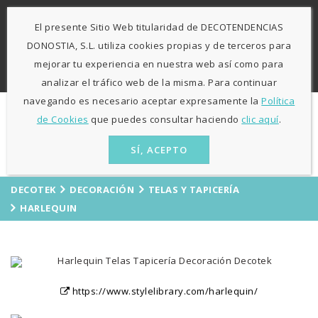
-
943 424841
671 423 364
El presente Sitio Web titularidad de DECOTENDENCIAS
L-V: 9:30h - 13h / 15:30h - 19:30h S: 10h30 - 13h
Agosto
DONOSTIA, S.L. utiliza cookies propias y de terceros para
sólo mañanas
mejorar tu experiencia en nuestra web así como para
ES
EU
analizar el tráfico web de la misma. Para continuar
navegando es necesario aceptar expresamente la
Política
de Cookies
que puedes consultar haciendo
clic aquí
.
SÍ, ACEPTO
DECOTEK
DECORACIÓN
TELAS Y TAPICERÍA
HARLEQUIN
https://www.stylelibrary.com/harlequin/