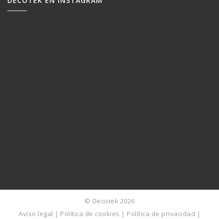
DECOTEK EN INSTAGRAM
© Decotek 2026
Aviso legal
|
Política de cookies
|
Política de privacidad
|