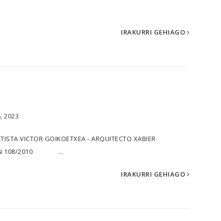
IRAKURRI GEHIAGO
, 2023
ISTA VICTOR GOIKOETXEA - ARQUITECTO XABIER
RMEN 108/2010 ...
IRAKURRI GEHIAGO