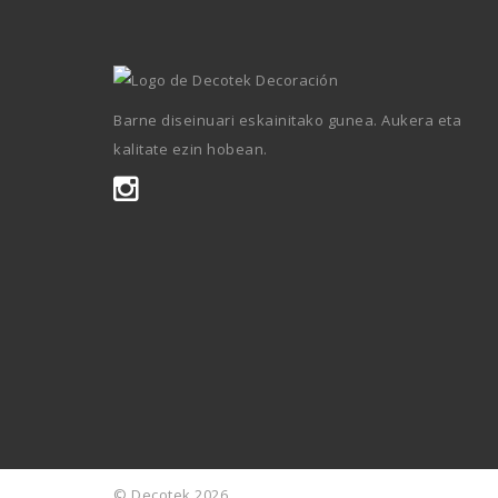
Barne diseinuari eskainitako gunea. Aukera eta
kalitate ezin hobean.
© Decotek 2026