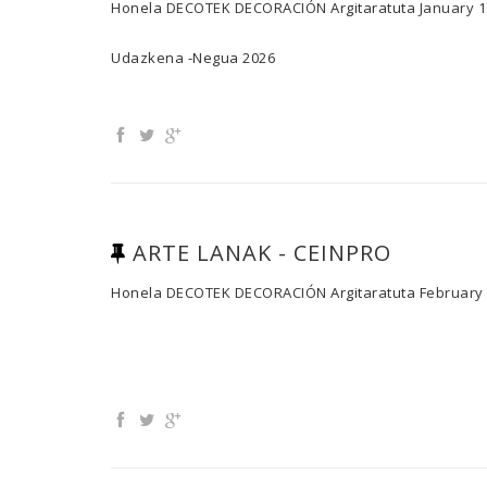
Honela
DECOTEK DECORACIÓN
Argitaratuta
January 1
Udazkena -Negua 2026
ARTE LANAK - CEINPRO
Honela
DECOTEK DECORACIÓN
Argitaratuta
February 