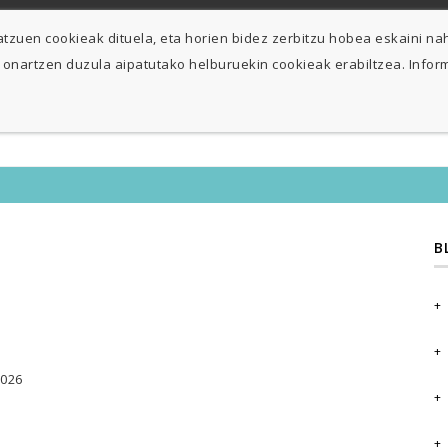
A-O: 9:30h - 13h / 15:30h - 19:30h L: 10h30 - 13h
Abuztua goizetan
zuen cookieak dituela, eta horien bidez zerbitzu hobea eskaini nah
 onartzen duzula aipatutako helburuekin cookieak erabiltzea. Info
HASIERA
DEKORAZ
B
2026