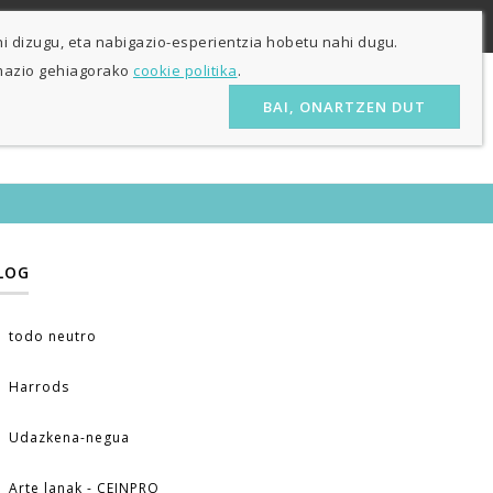
ES
EU
 bakarrik
i dizugu, eta nabigazio-esperientzia hobetu nahi dugu.
rmazio gehiagorako
cookie politika
.
BAI, ONARTZEN DUT
IOA
DENDA
HARREMANA
BLOGA
LOG
todo neutro
Harrods
Udazkena-negua
Arte lanak - CEINPRO