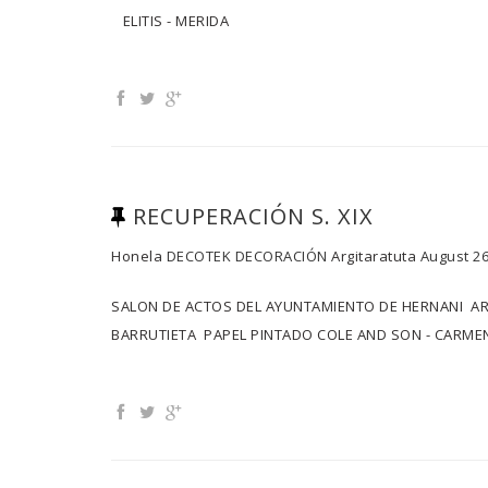
ELITIS - MERIDA
RECUPERACIÓN S. XIX
Honela
DECOTEK DECORACIÓN
Argitaratuta
August 26
SALON DE ACTOS DEL AYUNTAMIENTO DE HERNANI ART
BARRUTIETA PAPEL PINTADO COLE AND SON - CA