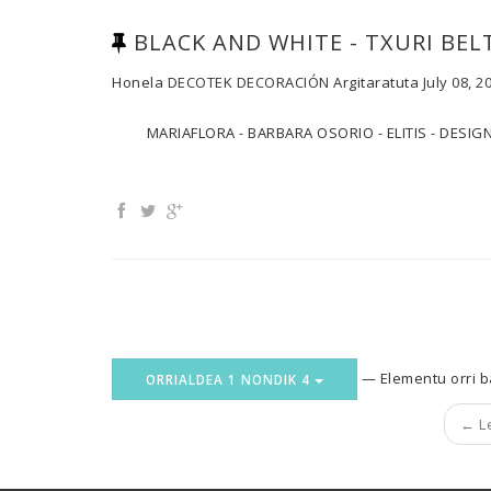
BLACK AND WHITE - TXURI BEL
Honela
DECOTEK DECORACIÓN
Argitaratuta
July 08, 2
MARIAFLORA - BARBARA OSORIO - ELITIS - DESIGN
— Elementu orri b
ORRIALDEA 1 NONDIK 4
← L