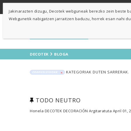
-
943 424841
671 423 364
Jakinarazten dizugu, Decotek webguneak berezko zein beste bat
Webgunetik nabigatzen jarraitzen baduzu, horrek esan nahi du
DECOTEK
BLOGA
KATEGORIAK DUTEN SARRERAK.
ERAKUSLEIHOAK
TODO NEUTRO
Honela
DECOTEK DECORACIÓN
Argitaratuta
April 01, 