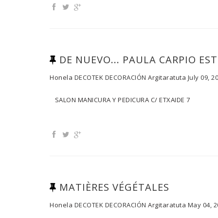
DE NUEVO... PAULA CARPIO ES
Honela
DECOTEK DECORACIÓN
Argitaratuta
July 09, 2
SALON MANICURA Y PEDICURA C/ ETXAIDE 7
MATIÈRES VÉGÉTALES
Honela
DECOTEK DECORACIÓN
Argitaratuta
May 04, 2