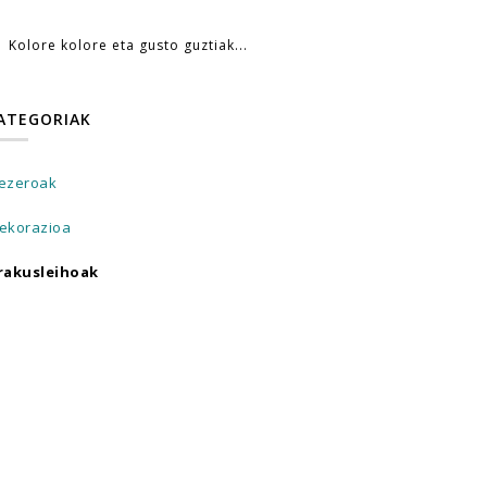
Kolore kolore eta gusto guztiak...
ATEGORIAK
ezeroak
ekorazioa
rakusleihoak