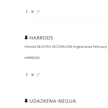
HARRODS
Honela
DECOTEK DECORACIÓN
Argitaratuta
February 
HARRODS
UDAZKENA-NEGUA