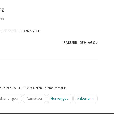
TZ
023
ERS GUILD - FORNASETTI
IRAKURRI GEHIAGO
akoitzeko
1 - 10 erakusten 34 emaitzetatik.
ehenengoa
Aurrekoa
Hurrengoa
Azkena →