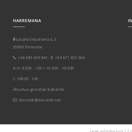
HARREMANA
I
Lasala Enparantza, 5
20003 Donostia
+34 943 424 841
-
+34 671 423 364
A-O: 9:30h - 13h / 15:30h - 19:30h
L: 10h30 - 13h
Abuztua goizetan bakarrik
decotek@decotek.net
Lege informazioa
|
Co