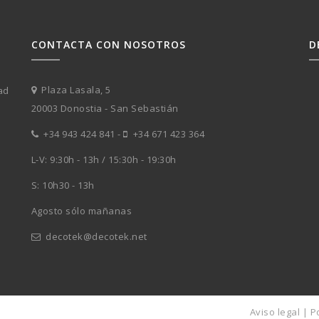
CONTACTA CON NOSOTROS
D
n
Plaza Lasala, 5
ad
20003 Donostia - San Sebastián
+34 943 424 841
-
+34 671 423 364
L-V: 9:30h - 13h / 15:30h - 19:30h
S: 10h30 - 13h
Agosto sólo mañanas
decotek@decotek.net
Aviso legal
|
P