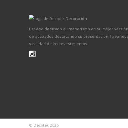
Espacio dedicado al interiorismo en su mejor versió
de acabados destacando su presentación, la varied
y calidad de los revestimientos.
© Decotek 2026