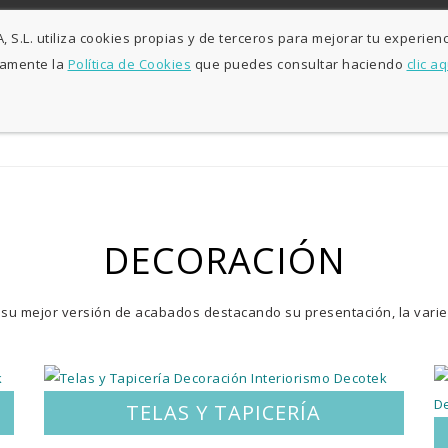
L-V: 9:30h - 13h / 15:30h - 19:30h S: 10h30 - 13h
Agosto sólo maña
S.L. utiliza cookies propias y de terceros para mejorar tu experienc
samente la
Política de Cookies
que puedes consultar haciendo
clic aq
INICIO
DECORACI
DECORACIÓN
 su mejor versión de acabados destacando su presentación, la varie
TELAS Y TAPICERÍA