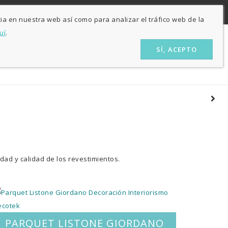
ES
EU
nas
ia en nuestra web así como para analizar el tráfico web de la
uí
.
SÍ, ACEPTO
ÓN
LA TIENDA
CONTACTO
BLOG
dad y calidad de los revestimientos.
PARQUET LISTONE GIORDANO